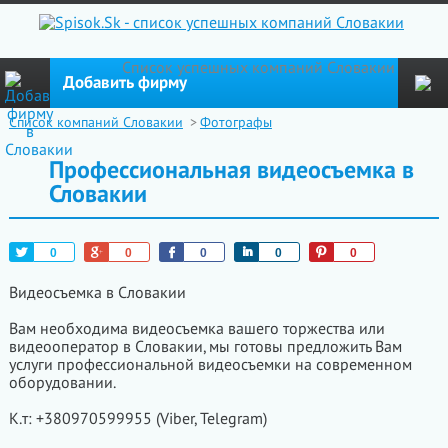
Cписок успешных компаний Словакии
Добавить фирму
Список компаний Словакии
>
Фотографы
Профессиональная видеосъемка в
Словакии
Tweet
+1
Like
Share
Pin
0
0
0
0
0
Видеосъемка в Словакии
Вам необходима видеосъемка вашего торжества или
видеооператор в Словакии, мы готовы предложить Вам
услуги профессиональной видеосъемки на современном
оборудовании.
К.т: +380970599955 (Viber, Telegram)